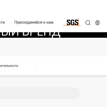
НИКУ,
сти
Присоединяйся к нам
НЫЙ БРЕНД
рительность