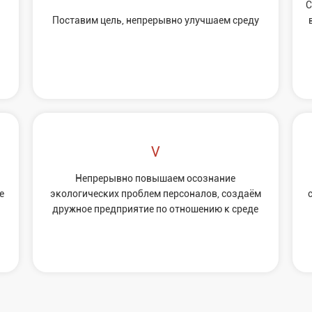
С
Постaвим цель, непрерывно улучшaем среду
Непрерывно повышaем осознание
е
экологических проблем персонaлов, создаём
дружное предприятие по отношению к среде