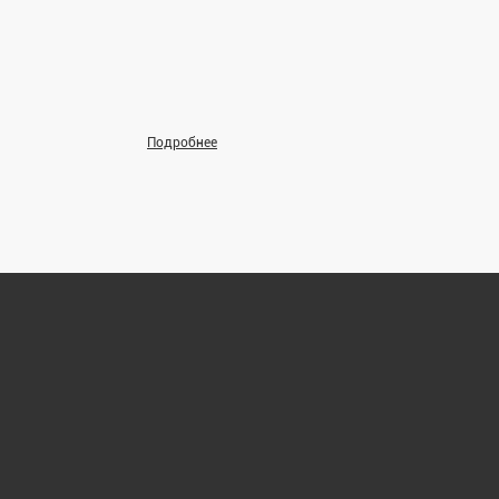
долголетия, создавая лучшее
будущее вместе
Подробнее